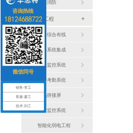
机房消防
弱电工程
网络综合布线
网络系统集成
视频监控系统
门禁考勤系统
销售-李工
液晶拼接屏
客服-廖工
UPS5000-A-40KTTL
技术-刘工
安防监控系统
智能化弱电工程