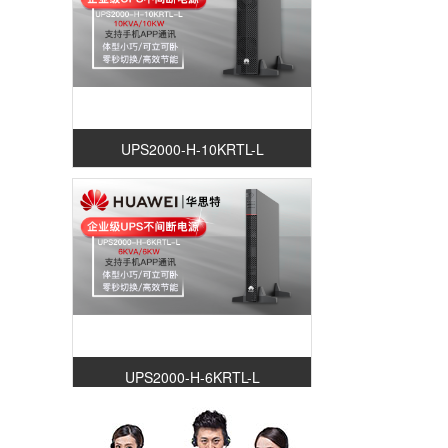
UPS2000-H-10KRTL-L
UPS2000-H-6KRTL-L