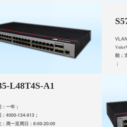
S5
VLA
Voic
能；支
；
35-L48T4S-A1
间：一年；
4000-134-913；
：周一至周日：8:00-20:00