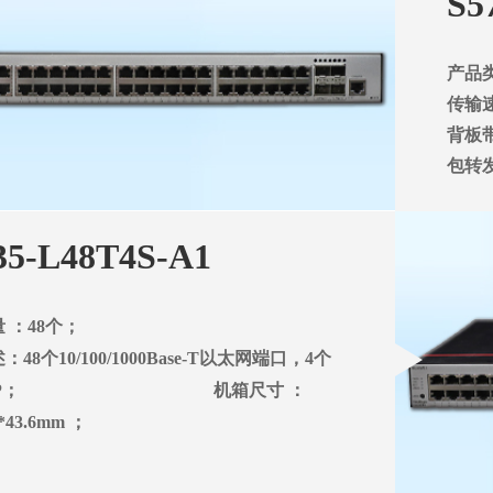
S5
产品
传输速
背板
包转
35-L48T4S-A1
 ：48个；
述：
48个10/100/1000Base-T以太网端口，4个
； 机箱
尺寸
P
：
*43.6mm
；