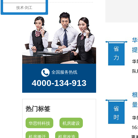
机房建设工程-机房改造工程--华思特16年一站式智能机房解决方案服务商
技术-刘工
机房建设-机房工程--华思特一站式智能机房建设工程服务商
华思特机房建设四大核心优势-16年专注机房新建/改造/布线/维保
模块化机房与传统机房的区别
关于机房建设的选址、等级、机架、机柜
全国服务热线
4000-134-913
热门标签
华思特科技
机房建设
机房搬迁
机房改造