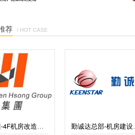
推荐
/ HOT CASE
勤诚达
震雄集团-4F机房改造项目