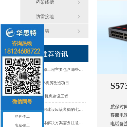
桥架线槽
机房建设-机房工程--华思特一站式智能机房建设工程服务商
防雷接地
华思特机房建设四大核心优势-16年专注机房新建/改造/布线/维保
防火墙
模块化机房与传统机房的区别
推荐资讯
关于机房建设的选址、等级、机架、机柜
机房建设装修工程主要包含哪些方面？华思特专注机房建设16年
震雄集团-4F机房改造项目
S57
勤诚达总部-机房建设工程
数据中心机房建设应该遵循的七大原则-深圳华思特
质保时
客服电话：
销售-李工
机房建设整体解决方案需要注意的几点--华思特一站式机房建设服务商
电话备注
客服-廖工