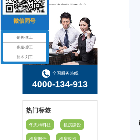
机房建设工程-机房改造工程--华思特16年一站式智能机房解决方案服务商
机房建设-机房工程--华思特一站式智能机房建设工程服务商
销售-李工
华思特机房建设四大核心优势-16年专注机房新建/改造/布线/维保
客服-廖工
技术-刘工
模块化机房与传统机房的区别
关于机房建设的选址、等级、机架、机柜
全国服务热线
4000-134-913
热门标签
华思特科技
机房建设
机房搬迁
机房改造