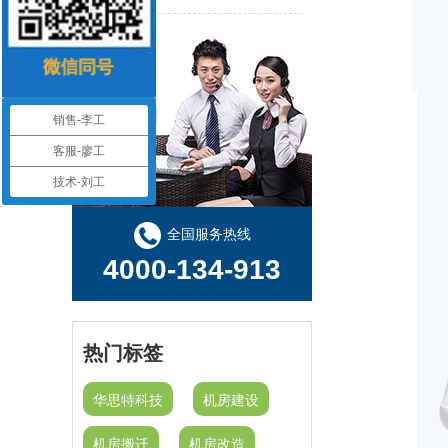
机房建设工程-机房改造工程--华思特16年一站式智能机房解决方案服务商
机房建设-机房工程--华思特一站式智能机房建设工程服务商
华思特机房建设四大核心优势-16年专注机房新建/改造/布线/维保
销售-李工
客服-廖工
模块化机房与传统机房的区别
技术-刘工
关于机房建设的选址、等级、机架、机柜
全国服务热线
4000-134-913
热门标签
华思特科技
机房建设
机房搬迁
机房改造