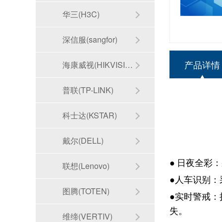
华三(H3C)
深信服(sangfor)
产品详情
海康威视(HIKVISION)
普联(TP-LINK)
科士达(KSTAR)
戴尔(DELL)
● 日夜全彩
联想(Lenovo)
●人车识别
图腾(TOTEN)
●实时警戒：
失。
维缔(VERTIV)