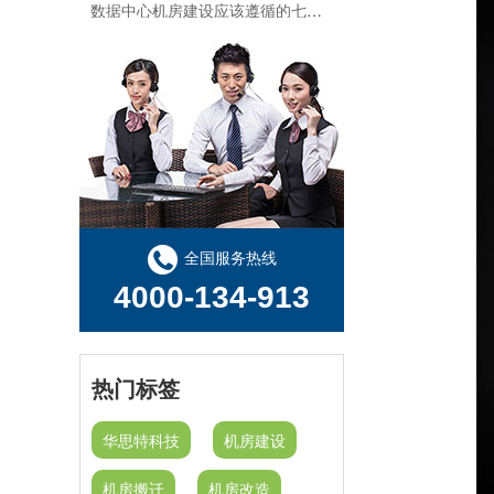
机房建设整体解决方案需要注意的几点--华思特一站式机房建设服务商
机房建设工程-机房改造工程--华思特16年一站式智能机房解决方案服务商
机房建设-机房工程--华思特一站式智能机房建设工程服务商
华思特机房建设四大核心优势-16年专注机房新建/改造/布线/维保
模块化机房与传统机房的区别
全国服务热线
4000-134-913
关于机房建设的选址、等级、机架、机柜
热门标签
华思特科技
机房建设
机房搬迁
机房改造