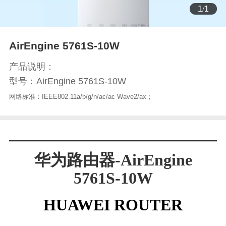
1
/
1
AirEngine 5761S-10W
产品说明：
型号：AirEngine 5761S-10W
网络标准：IEEE802.11a/b/g/n/ac/ac Wave2/ax；
—————————————
华为路由器-
AirEngine
5761S-10W
HUAWEI
ROUTER