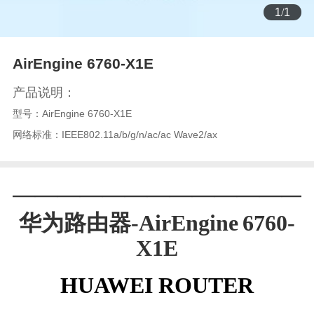
1
/
1
AirEngine 6760-X1E
产品说明：
型号：AirEngine 6760-X1E
网络标准：IEEE802.11a/b/g/n/ac/ac Wave2/ax
—————————————
华为路由器-
AirEngine 6760-
X1E
HUAWEI
ROUTER