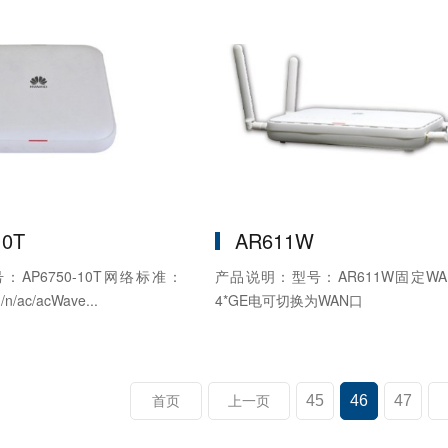
10T
AR611W
AP6750-10T网络标准：
产品说明：型号：AR611W固定W
/n/ac/acWave...
4*GE电可切换为WAN口
45
46
47
首页
上一页