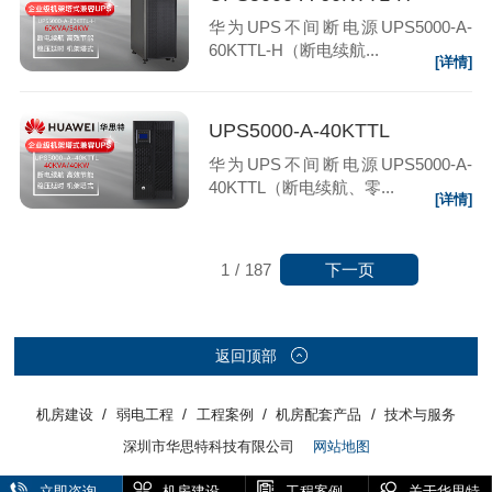
华为UPS不间断电源UPS5000-A-
60KTTL-H（断电续航...
[详情]
UPS5000-A-40KTTL
华为UPS不间断电源UPS5000-A-
40KTTL（断电续航、零...
[详情]
下一页
1
/
187
返回顶部
/
/
/
/
机房建设
弱电工程
工程案例
机房配套产品
技术与服务
深圳市华思特科技有限公司
网站地图
立即咨询
机房建设
工程案例
关于华思特