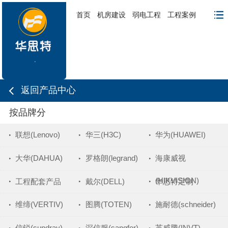
首页
机房建设
弱电工程
工程案例
返回产品中心
按品牌分
联想(Lenovo)
华三(H3C)
华为(HUAWEI)
大华(DAHUA)
罗格朗(legrand)
海康威视
(HIKVISION)
工程配套产品
戴尔(DELL)
华思特定制
维缔(VERTIV)
图腾(TOTEN)
施耐德(schneider)
信锐(sundray)
深信服(sangfor)
英威腾(INVT)