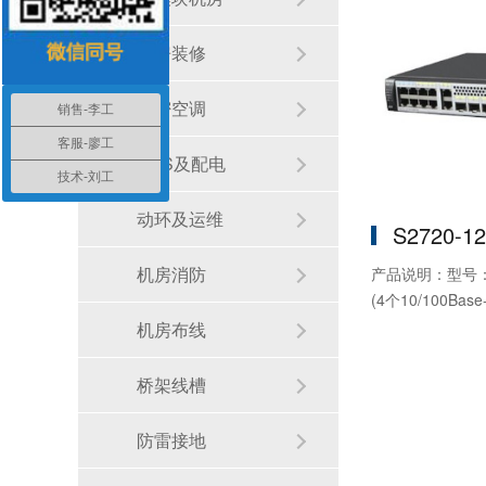
机房装修
精密空调
销售-李工
客服-廖工
UPS及配电
技术-刘工
动环及运维
S2720-1
机房消防
产品说明：型号：S2
(4个10/100Bas
机房布线
桥架线槽
防雷接地