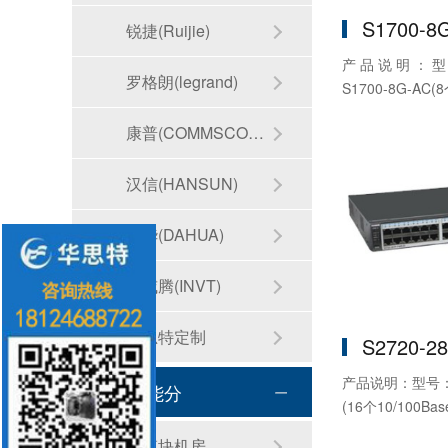
S1700-8
锐捷(Ruijie)
产品说明：型号：
罗格朗(legrand)
S1700-8G-AC(8个
康普(COMMSCOPE)
汉信(HANSUN)
大华(DAHUA)
英威腾(INVT)
华思特定制
S2720-2
产品说明：型号：S2
按功能分
(16个10/100Ba
微模块机房