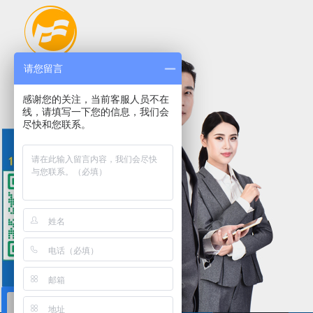
请您留言
感谢您的关注，当前客服人员不在
线，请填写一下您的信息，我们会
尽快和您联系。
业务咨询