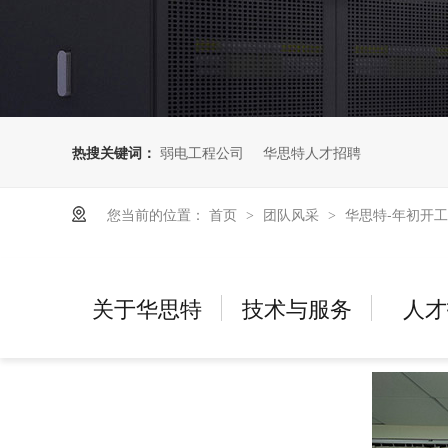
热搜关键词：
弱电工程公司
华思特人才招聘
您当前的位置：
首页
团队风采
华思特-年初开
>
>
关于华思特
技术与服务
人才