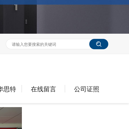
华思特
在线留言
公司证照