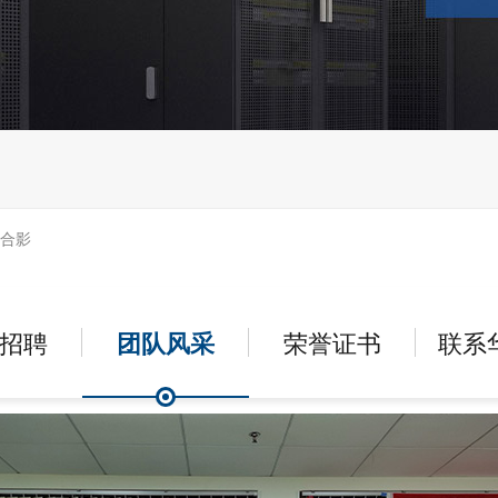
工合影
招聘
团队风采
荣誉证书
联系